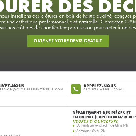
DURER DES DÉC
nous installons des clôtures en bois de haute qualité, conçues p
nt une esthétique professionnelle et naturelle. Contactez Clôtu
sur nos clôtures de chantier temporaires ou pour obtenir un dev
OBTENEZ VOTRE DEVIS GRATUIT
RIVEZ-NOUS
APPELEZ-NOUS
EPTION@CLOTURESENTINELLE.COM
450-876-6398
DÉPARTEMENT DES PIÈCES ET
ENTREPÔT (EXPÉDITION/RÉCEP
HEURES D'OUVERTURE
Du lundi au vendredi : de 8h à 17h
Samedis : 8h à 12h