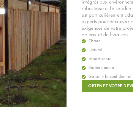
intégrés aux environneme
robustesse et la solidité 
est particulièrement ad
experts pour découvrir 
exigences de votre proj
de prix et de livraison.
Chaud
Naturel
aspect sobre
Matière noble
Garantir la confidentiali
OBTENEZ VOTRE DEVI