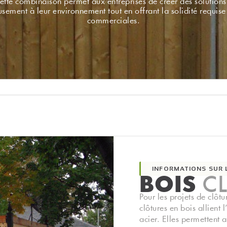
Cette combinaison permet aux entreprises de créer des solutions
sement à leur environnement tout en offrant la solidité requise
commerciales.
INFORMATIONS SUR 
BOIS
C
Pour les projets de clôtu
clôtures en bois allient 
acier. Elles permettent a