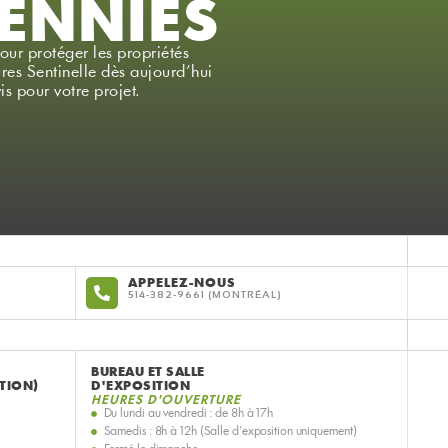
ENNIES
our protéger les propriétés
res Sentinelle dès aujourd’hui
is pour votre projet.
APPELEZ-NOUS
514-382-9661
BUREAU ET SALLE
TION)
D'EXPOSITION
HEURES D'OUVERTURE
Du lundi au vendredi : de 8h à 17h
Samedis : 8h à 12h (Salle d’exposition uniquement)